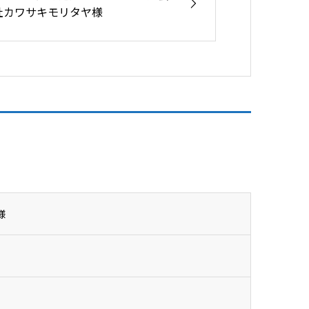
社カワサキモリタヤ様
様