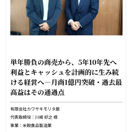
単年勝負の商売から、5年10年先へ
利益とキャッシュを計画的に生み続
ける経営へ―月商1億円突破・過去最
高益はその通過点
有限会社カワサキモリタ屋
代表取締役：川崎 好之 様
事業：米穀食品製造業